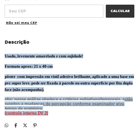
CALCULAR
Não sei meu CEP
Descrição
Usado, levemente amarelado e com sujidade!
Formato aprox: 21 x 40 cm
pôster com impressão em vinil adesivo brilhante, aplicado a uma base em
pvc super leve. pode ser fixada à parede ou outra superfície por fita dupla
face (não acompanha).
obs: nossa análise obedece a critérios subjetivos/temporais. estão
sujeitos a mudanças de percepção conforme examinador e/ou
tempo de prateleira.
(controle interno
DV 2)