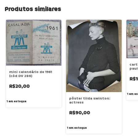
Produtos similares
cart
paul
mini calendário de 1961
(cód
(cód DV 286)
R$1
R$20,00
1
em es
pôster tilda swinton:
1
em estoque
actress
R$90,00
1
em estoque