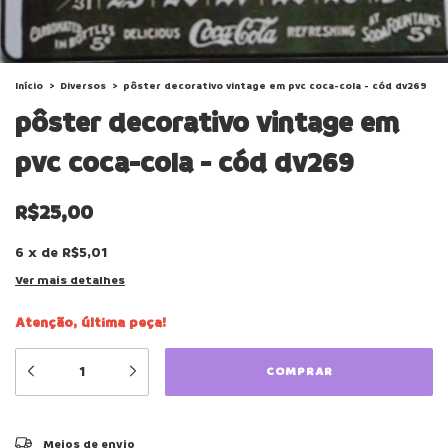
Início
>
Diversos
>
pôster decorativo vintage em pvc coca-cola - cód dv269
pôster decorativo vintage em
pvc coca-cola - cód dv269
R$25,00
6
x
de
R$5,01
Ver mais detalhes
Atenção, última peça!
ALTERAR CEP
Entregas para o CEP:
Meios de envio