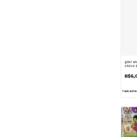
gibi a
chico 
dezem
R$6,
1
em esto