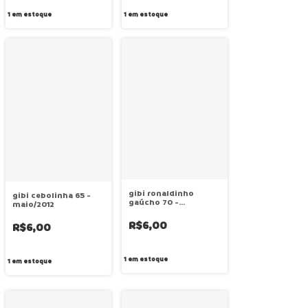
1
em estoque
1
em estoque
gibi ronaldinho
gibi cebolinha 65 -
gaúcho 70 -
maio/2012
outubro/2012
R$6,00
R$6,00
1
em estoque
1
em estoque