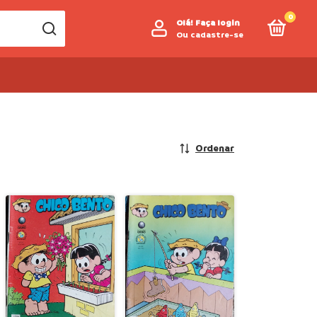
0
Olá!
Faça login
Ou cadastre-se
Ordenar