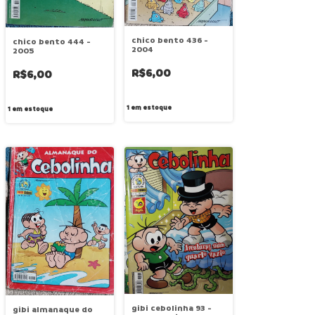
chico bento 436 -
chico bento 444 -
2004
2005
R$6,00
R$6,00
1
em estoque
1
em estoque
gibi cebolinha 93 -
gibi almanaque do