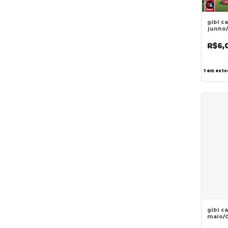
gibi c
junho/
R$6,
1
em esto
gibi c
maio/