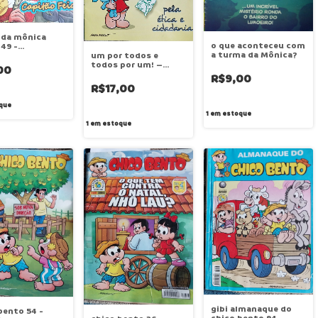
 da mônica
o que aconteceu com
49 -
a turma da Mônica?
/2012
um por todos e
todos por um! –
00
turma da mônica
R$9,00
R$17,00
que
1
em estoque
1
em estoque
gibi almanaque do
bento 54 -