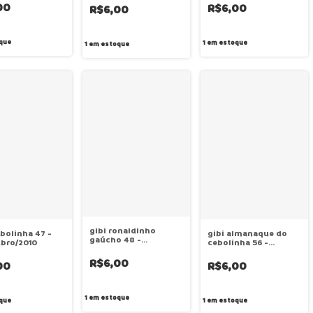
00
R$6,00
R$6,00
que
1
em estoque
1
em estoque
gibi ronaldinho
ebolinha 47 -
gibi almanaque do
gaúcho 48 -
bro/2010
cebolinha 56 -
dezembro/2010
março/2016
R$6,00
00
R$6,00
1
em estoque
que
1
em estoque