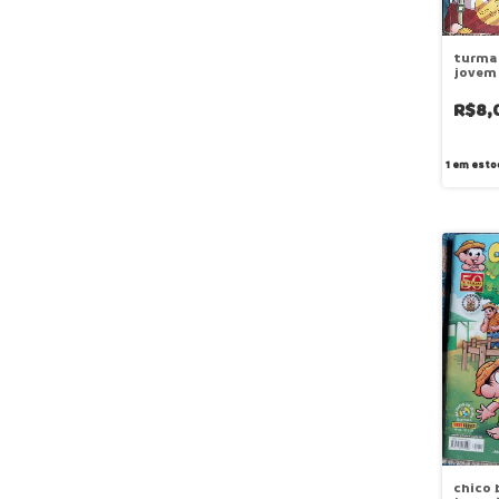
turma
jovem 
agosto
R$8,
1
em esto
chico 