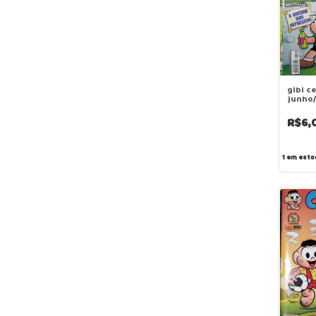
gibi c
junho/
R$6,
1
em esto