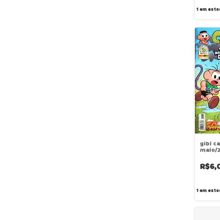
1
em esto
gibi c
maio/2
R$6,
1
em esto