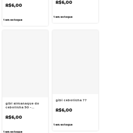
R$6,00
R$6,00
1
em estoque
1
em estoque
gibi cebolinha 77
gibi almanaque do
cebolinha 50 -
R$6,00
março/2015
R$6,00
1
em estoque
1
em estoque