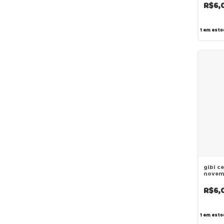
R$6,
1
em esto
gibi c
novem
R$6,
1
em esto