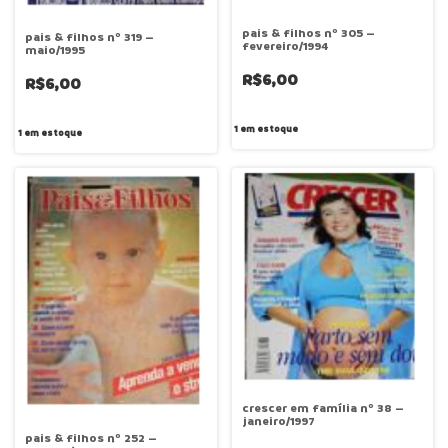
pais & filhos nº 305 –
pais & filhos nº 319 –
fevereiro/1994
maio/1995
R$6,00
R$6,00
1
em estoque
1
em estoque
crescer em família nº 38 –
janeiro/1997
pais & filhos nº 252 –