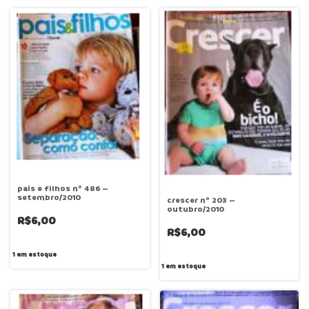
pais e filhos nº 486 –
setembro/2010
crescer nº 203 –
outubro/2010
R$6,00
R$6,00
1
em estoque
1
em estoque