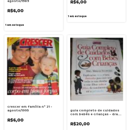
agosto/1989
R$6,00
R$6,00
1
em estoque
1
em estoque
crescer em família nº 21 -
agosto/1995
guia completo de cuidados
com bebês e crianças - dra.
miriam stoppard
R$6,00
R$20,00