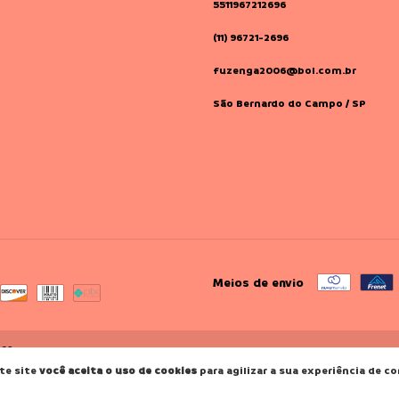
5511967212696
(11) 96721-2696
fuzenga2006@bol.com.br
São Bernardo do Campo / SP
Meios de envio
dos.
te site
você aceita o uso de cookies
para agilizar a sua experiência de c