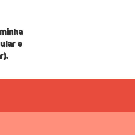
 minha
ular e
r).