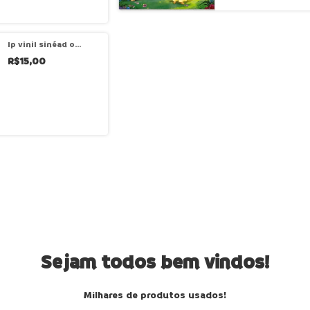
lp vinil sinéad o
´connor – i do not
R$15,00
want what i haven´t
got
Sejam todos bem vindos!
Milhares de produtos usados!