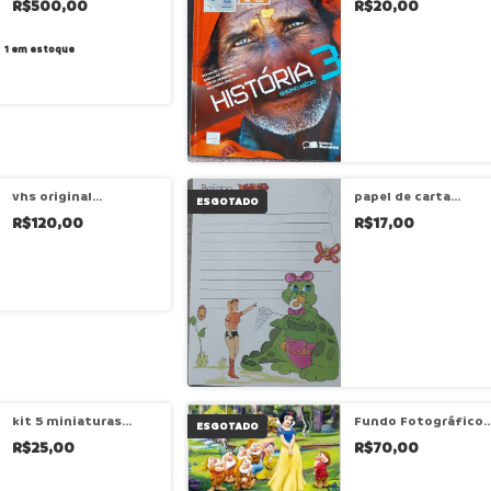
R$500,00
R$20,00
vainfas e outros
1
em estoque
vhs original
papel de carta
ESGOTADO
operação dragão –
beijinho xuxa - cód
R$120,00
R$17,00
bruce lee
463
kit 5 miniaturas
Fundo Fotográfico
ESGOTADO
Minions Meu
Tecido – branca de
R$25,00
R$70,00
Malvado Favorito -
neve 1,50x2,20 (cód
cód dv284
ff38) ***usado
somente uma vez***