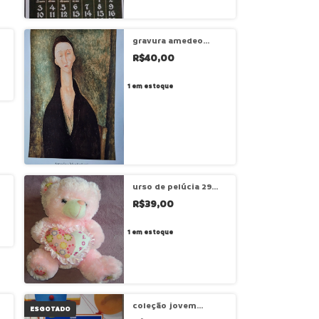
gravura amedeo
modigliani – lunia
R$40,00
czechowska (cód
PO12)
1
em estoque
urso de pelúcia 29
cm – cód pl296
R$39,00
(usado)
1
em estoque
coleção jovem
ESGOTADO
cientista: gravidade