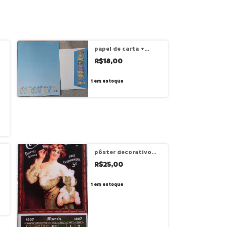
papel de carta +
envelope ursinho
R$18,00
carinhosos- cód 437
1
em estoque
pôster decorativo
vintage em pvc
R$25,00
coca-cola - cód
dv269
1
em estoque