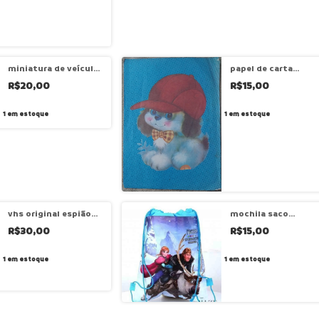
miniatura de veículo
papel de carta
hot wheels riviera
cachorrinho com
R$20,00
R$15,00
2001 - cód mv009
boné - cód 482
1
em estoque
1
em estoque
vhs original espião
mochila saco
por acaso
frozen – cód dv282
R$30,00
R$15,00
1
em estoque
1
em estoque