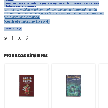
usado!
capa desgastada. editora butterfly. 2004. isbn 8588477327. 289
páginas (amarelando).
obs:
n
ossa análise obedece a critérios subjetivos/temporais.
e
stão
sujeitos a mudanças de percepção conforme examinador e contexto em
que a obra foi examinada.
(controle interno livro
4
)
peso: 370 gr.
Produtos similares