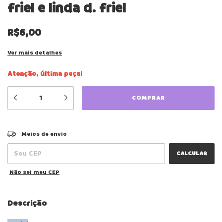
friel e linda d. friel
R$6,00
Ver mais detalhes
Atenção, última peça!
ALTERAR CEP
Entregas para o CEP:
Meios de envio
CALCULAR
Não sei meu CEP
Descrição