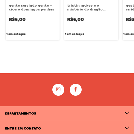
gente servindo gente –
tristin mckey e o
gest
cícero domingos penhas
mistério do dragão
rari
dourado – elizabeth
out
carrol
R$6,00
R$6,00
R$
1
em estoque
1
em estoque
1
em es
DEPARTAMENTOS
ENTRE EM CONTATO