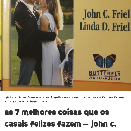
Início
>
Livros Diversos
>
as 7 melhores coisas que os casais felizes fazem
– john c. friel e linda d. friel
as 7 melhores coisas que os
casais felizes fazem – john c.