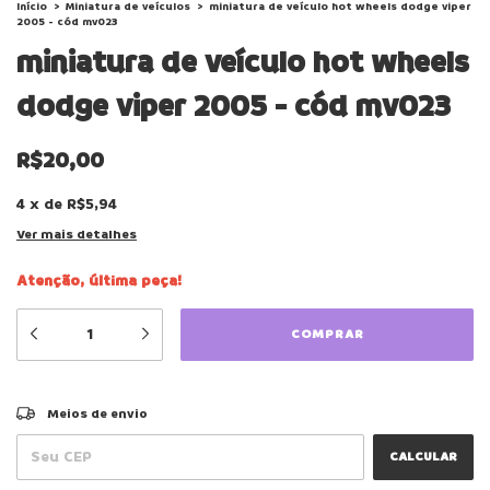
Início
>
Miniatura de veículos
>
miniatura de veículo hot wheels dodge viper
2005 - cód mv023
miniatura de veículo hot wheels
dodge viper 2005 - cód mv023
R$20,00
4
x
de
R$5,94
Ver mais detalhes
Atenção, última peça!
ALTERAR CEP
Entregas para o CEP:
Meios de envio
CALCULAR