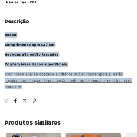
Não sei meu CEP
Descrição
usado!
comprimento aprox.: 7 cm.
As rodas não estão travadas.
Contém leves riscos superficiais.
obs: nossa análise obedece a critérios subjetivos/temporais. estão
sujeitos a mudanças de percepção conforme examinador e/ou tempo de
prateleira.
Produtos similares