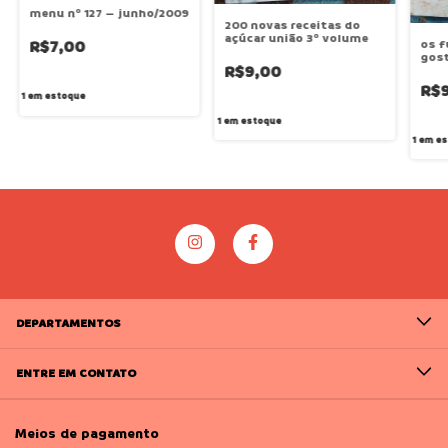
menu nº 127 – junho/2009
200 novas receitas do
açúcar união 3º volume
os 
R$7,00
gost
R$9,00
R$
1
em estoque
1
em estoque
1
em es
DEPARTAMENTOS
ENTRE EM CONTATO
Meios de pagamento