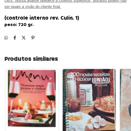
OBS:
Nossa analise obedece à critérios subjetivos, portanto podem não
ser iguais a visão do cliente final.
(controle interno
rev.
Culin. 1
)
peso:
720
gr.
Produtos similares