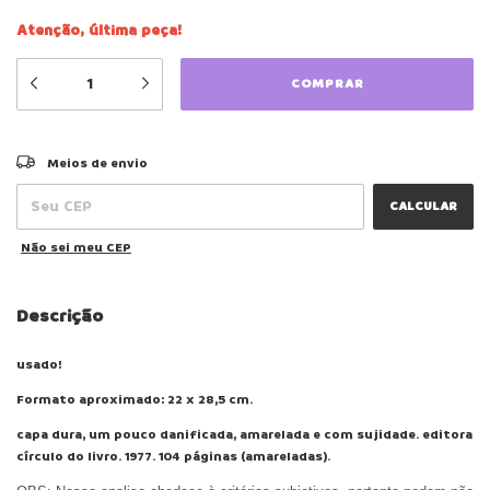
Atenção, última peça!
ALTERAR CEP
Entregas para o CEP:
Meios de envio
CALCULAR
Não sei meu CEP
Descrição
usado!
Formato aproximado: 22 x 28,5 cm.
capa dura, um pouco danificada, amarelada e com sujidade. editora
círculo do livro. 1977. 104 páginas (amareladas).