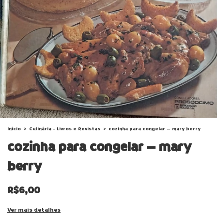
Início
>
Culinária - Livros e Revistas
>
cozinha para congelar – mary berry
cozinha para congelar – mary
berry
R$6,00
Ver mais detalhes