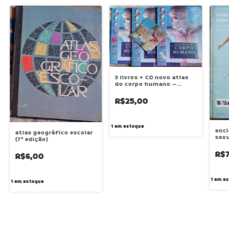
3 livros + CD novo atlas
do corpo humano –
thomas mccracken (edit)
R$25,00
1
em estoque
enci
atlas geográfico escolar
sexua
(7ª edição)
Jean
R$
R$6,00
1
em es
1
em estoque