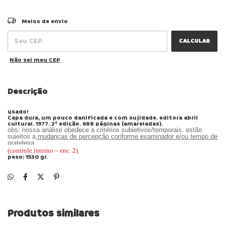
ALTERAR CEP
Entregas para o CEP:
Meios de envio
CALCULAR
Não sei meu CEP
Descrição
usado!
Capa dura, um pouco danificada e com sujidade. editora abril
cultural. 1977. 2ª edição. 688 páginas (amareladas).
obs: nossa análise obedece a critérios subjetivos/temporais. estão
sujeitos a mudanças de percepção conforme examinador e/ou tempo de
prateleira.
(controle interno –
enc.
2
)
peso: 1530 gr.
Produtos similares