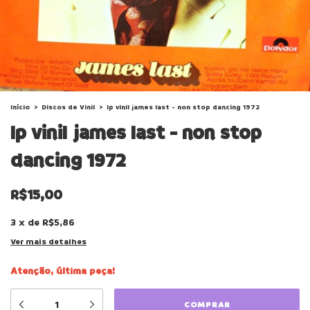
Início
>
Discos de Vinil
>
lp vinil james last - non stop dancing 1972
lp vinil james last - non stop
dancing 1972
R$15,00
3
x
de
R$5,86
Ver mais detalhes
Atenção, última peça!