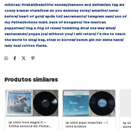
músicas: fireball/beautiful sunday/samson and delilah/am tag als
conny kramer starb/how do you do/soley soley/ amarillo/ never
before/ heart of gold/ aprés toi/ sacramento/ telegram sam/ son of
my father/schone maid. back of boogaloo/ the mexican
puppeteer/ ring a ring of roses/ tumbling dice/ one way wind/
santanando/ poppa joe/ without you/ i will return/ i´d like to teach
the world to sing/ beg, steal or borrow/ komm gib mir deine hand/
lady sue/ cotton fields.
Produtos similares
lp vinil iron eagle II –
lp vinil paul mauriat – i
lp v
trilha sonora do filme
love breeze
suce
águia de aço II