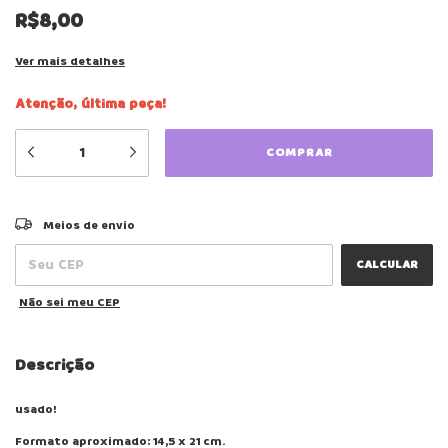
R$8,00
Ver mais detalhes
Atenção, última peça!
ALTERAR CEP
Entregas para o CEP:
Meios de envio
CALCULAR
Não sei meu CEP
Descrição
usado!
Formato aproximado: 14,5 x 21 cm.