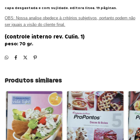
capa desgastada e com sujidade. editora linea. 19 páginas.
OBS:
Nossa analise obedece à critérios subjetivos, portanto podem não
ser iguais a visão do cliente final.
(controle interno
rev.
Culin. 1
)
peso:
70
gr.
Produtos similares