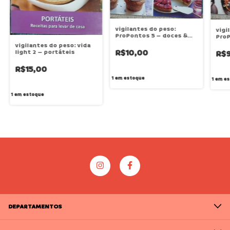
vigilantes do peso:
vigi
ProPontos 5 – doces &
ProP
bolos
san
vigilantes do peso: vida
R$10,00
light 2 – portáteis
R$
R$15,00
1
em estoque
1
em es
1
em estoque
DEPARTAMENTOS