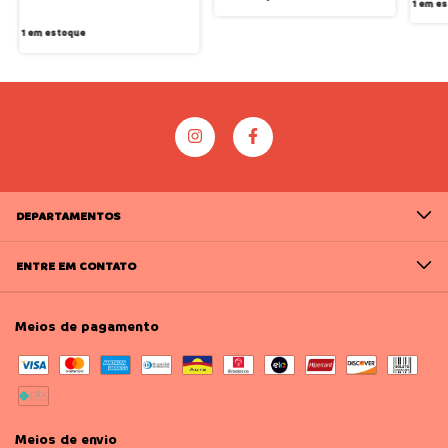
1
em es
1
em estoque
DEPARTAMENTOS
ENTRE EM CONTATO
Meios de pagamento
Meios de envio