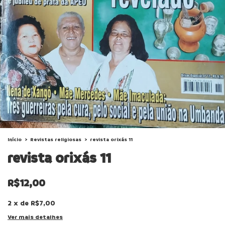
Início
>
Revistas religiosas
>
revista orixás 11
revista orixás 11
R$12,00
2
x
de
R$7,00
Ver mais detalhes