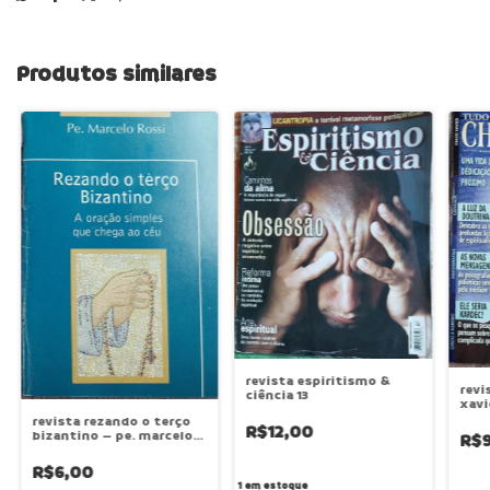
Produtos similares
revista espiritismo &
revi
ciência 13
xavi
revista rezando o terço
R$12,00
bizantino – pe. marcelo
R$
rossi
R$6,00
1
em estoque