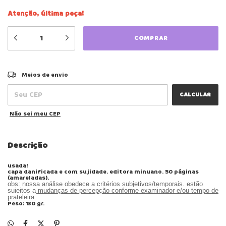
Atenção, última peça!
ALTERAR CEP
Entregas para o CEP:
Meios de envio
CALCULAR
Não sei meu CEP
Descrição
usada!
capa danificada e com sujidade. editora minuano. 50 páginas
(amareladas).
obs: nossa análise obedece a critérios subjetivos/temporais. estão
sujeitos a mudanças de percepção conforme examinador e/ou tempo de
prateleira.
Peso: 130 gr.