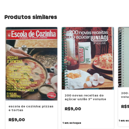
Produtos similares
200 
200 novas receitas do
volu
açúcar união 3º volume
R$
escola de cozinha: pizzas
R$9,00
e tortas
R$9,00
1
em es
1
em estoque