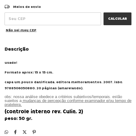
ALTERAR CEP
Entregas para o CEP:
Meios de envio
CALCULAR
Não sei meu CEP
Descrição
usado!
Formato aprox: 15 x 15 cm.
capa
um pouco danificada
. editora
melhoramentos.
200
7
. isbn
9788506050880
. 20
páginas
(amarelando)
.
obs: nossa análise obedece a critérios subjetivos/temporais. estão
sujeitos a mudanças de percepção conforme examinador e/ou tempo de
prateleira.
(controle interno
rev.
Culin.
2
)
peso:
50
gr.