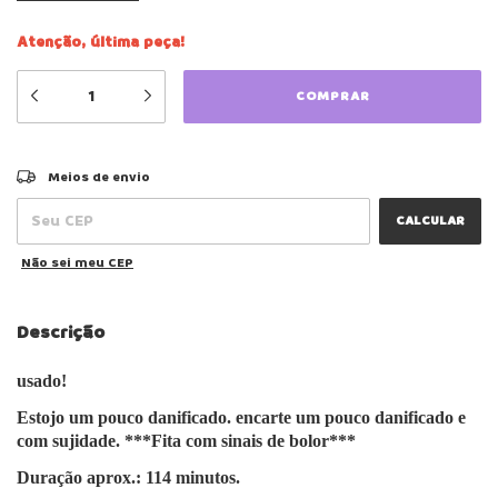
Atenção, última peça!
ALTERAR CEP
Entregas para o CEP:
Meios de envio
CALCULAR
Não sei meu CEP
Descrição
usado!
Estojo um pouco danificado. encarte um pouco danificado e
com sujidade. ***Fita com sinais de bolor***
Duração aprox.: 114 minutos.