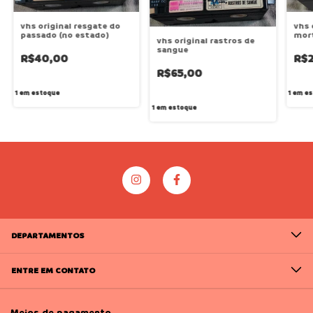
vhs 
vhs original resgate do
mor
passado (no estado)
vhs original rastros de
sangue
R$2
R$40,00
R$65,00
1
em es
1
em estoque
1
em estoque
DEPARTAMENTOS
ENTRE EM CONTATO
Meios de pagamento