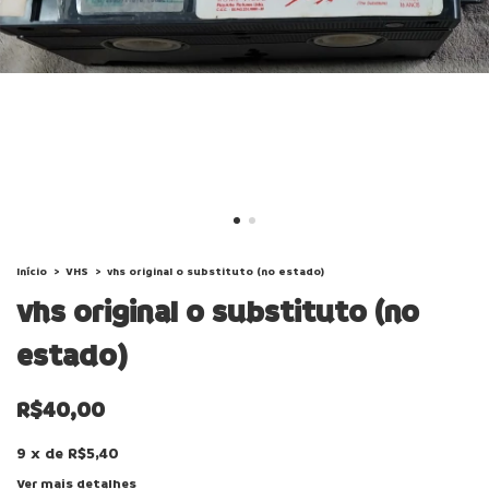
Início
>
VHS
>
vhs original o substituto (no estado)
vhs original o substituto (no
estado)
R$40,00
9
x
de
R$5,40
Ver mais detalhes