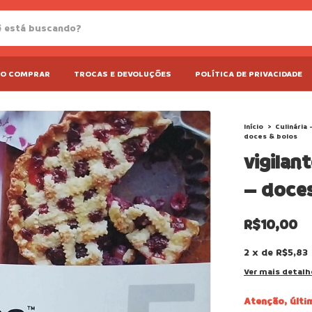
O COMPRAR
TROCAS E DEVOLUÇÕES
POLÍTICA DE PRIVACIDADE
Início
>
Culinária 
doces & bolos
vigilan
– doces
R$10,00
2
x
de
R$5,83
Ver mais detalh
Atenção, últi