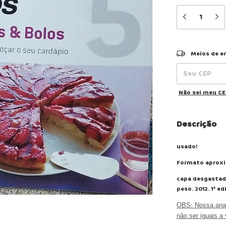
Entregas para o
Meios de e
Não sei meu C
Descrição
usado!
Formato aproxi
capa desgastada
peso. 2012. 1ª e
OBS:
Nossa anal
não ser iguais a 