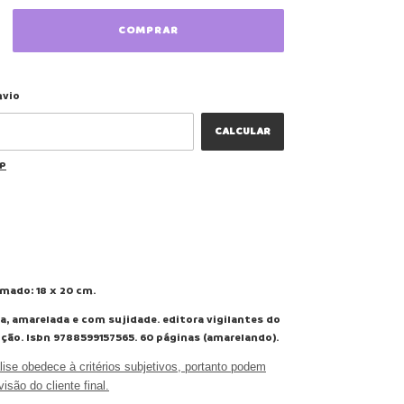
ALTERAR CEP
 CEP:
nvio
CALCULAR
EP
mado: 18 x 20 cm.
, amarelada e com sujidade. editora vigilantes do
dição. Isbn 9788599157565. 60 páginas (amarelando).
ise obedece à critérios subjetivos, portanto podem
visão do cliente final.