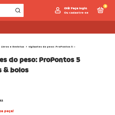
0
Olá!
Faça login
Ou cadastre-se
- Livros e Revistas
>
vigilantes do peso: ProPontos 5 –
tes do peso: ProPontos 5
 & bolos
es
ma peça!