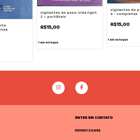
vigilantes do p
vigilantes do peso: vida light
4 - completas
2 – portáteis
R$15,00
eite
R$15,00
inea
1
em estoque
1
em estoque
ENTRE EM CONTATO
5511967212696